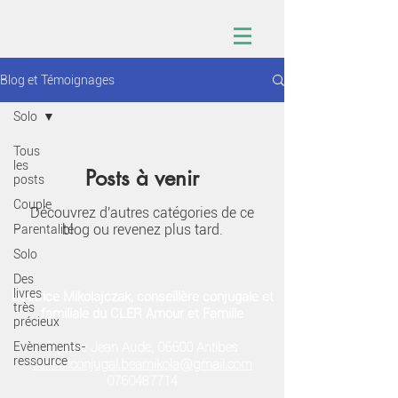
Blog et Témoignages
Solo
Tous
les
Posts à venir
posts
Couple
Découvrez d'autres catégories de ce
blog ou revenez plus tard.
Parentalité
Solo
Des
livres
Béatrice Mikolajczak, conseillère conjugale et
très
familiale du CLER Amour et Famille
précieux
7 place Jean Aude, 06600 Antibes
Evènements-
ressource
conseilconjugal.beamikola@gmail.com
0760487714