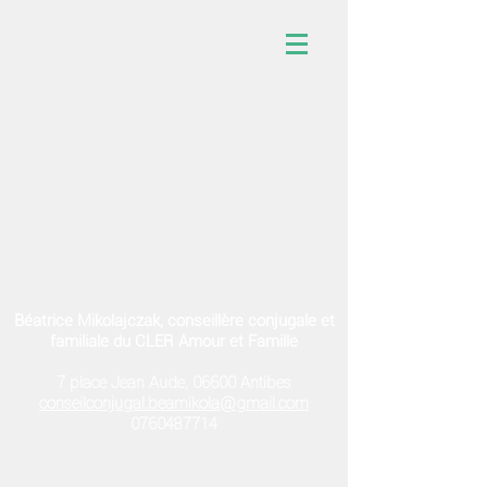
Béatrice Mikolajczak, conseillère conjugale et
familiale du CLER Amour et Famille
7 place Jean Aude, 06600 Antibes
conseilconjugal.beamikola@gmail.com
0760487714